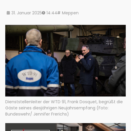
31. Januar 2025
14:44
Meppen
Dienststellenleiter der WTD 91, Frank Dosquet, begrüßt die
Gäste seines diesjährigen Neujahrsempfang (Foto:
Bundeswehr/ Jennifer Frerichs)