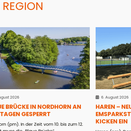
 REGION
ugust 2026
6. August 2026
UE BRÜCKE IN NORDHORN AN
HAREN – NE
 TAGEN GESPERRT
EMSPARKST
KICKEN EIN
rn (pm). In der Zeit vom 10. bis zum 12.
 muss die „Blaue Brücke“ ...