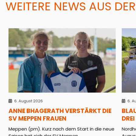
WEITERE NEWS AUS DER
6. August 2026
6. A
ANNE BHAGERATH VERSTÄRKT DIE
BLA
SV MEPPEN FRAUEN
DREI
Meppen (pm). Kurz nach dem Start in die neue
Nordho
Saison hat sich der SV Meppen ...
August