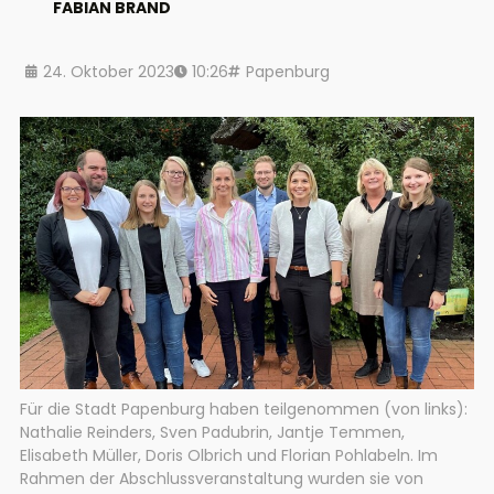
FABIAN BRAND
24. Oktober 2023
10:26
Papenburg
Für die Stadt Papenburg haben teilgenommen (von links):
Nathalie Reinders, Sven Padubrin, Jantje Temmen,
Elisabeth Müller, Doris Olbrich und Florian Pohlabeln. Im
Rahmen der Abschlussveranstaltung wurden sie von