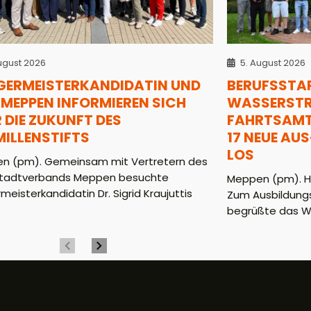
ugust 2026
5. August 2026
GERMEISTERKANDIDATIN UND
BERUFSSTAR
MEPPEN INFORMIEREN SICH
WASSERSTRA
 DIE ZUKUNFT DES
AHRTSAMT (
MILLENSTIFTS
7 NEUE AUS-
OS
n (pm). Gemeinsam mit Vertretern des
tadtverbands Meppen besuchte
Meppen (pm). He
meisterkandidatin Dr. Sigrid Kraujuttis
Zum Ausbildungs
begrüßte das WS