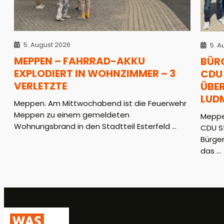
5. August 2026
5. A
MEPPEN – FAHRRAD-AKKU
BÜR
EXPLODIERT IN WOHNZIMMER – 3
CDU 
VERLETZTE
ÜBER
LUD
Meppen. Am Mittwochabend ist die Feuerwehr
Meppen zu einem gemeldeten
Meppe
Wohnungsbrand in den Stadtteil Esterfeld ...
CDU S
Bürger
das ...