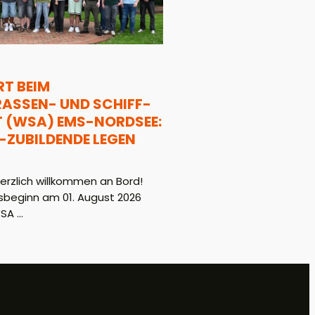
T BEIM
SSEN- UND SCHIFF-F
WSA) EMS-NORDSEE: 1
ZUBILDENDE LEGEN L
rzlich willkommen an Bord!
beginn am 01. August 2026
A ...