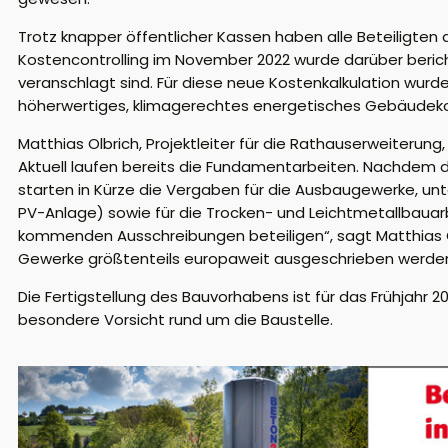
Trotz knapper öffentlicher Kassen haben alle Beteiligten 
Kostencontrolling im November 2022 wurde darüber beric
veranschlagt sind. Für diese neue Kostenkalkulation wu
höherwertiges, klimagerechtes energetisches Gebäudekon
Matthias Olbrich, Projektleiter für die Rathauserweiteru
Aktuell laufen bereits die Fundamentarbeiten. Nachdem d
starten in Kürze die Vergaben für die Ausbaugewerke, unt
PV-Anlage) sowie für die Trocken- und Leichtmetallbauarb
kommenden Ausschreibungen beteiligen“, sagt Matthias 
Gewerke größtenteils europaweit ausgeschrieben werde
Die Fertigstellung des Bauvorhabens ist für das Frühjahr
besondere Vorsicht rund um die Baustelle.