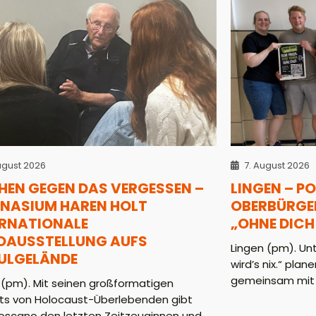
ugust 2026
7. August 2026
HEN GEGEN DAS VERGESSEN –
LINGEN – P
NASIUM HAREN HOLT
OBERBÜRGE
ERNATIONALE
„OHNE DICH 
OAUSSTELLUNG AUFS
Lingen (pm). Un
ULGELÄNDE
wird’s nix.“ pla
gemeinsam mit .
 (pm). Mit seinen großformatigen
äts von Holocaust-Überlebenden gibt
Toscano den letzten Zeitzeuginnen und ...