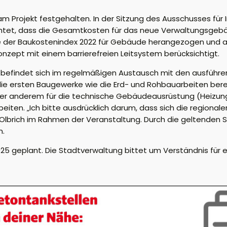
am Projekt festgehalten. In der Sitzung des Ausschusses für I
htet, dass die Gesamtkosten für das neue Verwaltungsgebäu
rde der Baukostenindex 2022 für Gebäude herangezogen und
zept mit einem barrierefreien Leitsystem berücksichtigt.
ng, befindet sich im regelmäßigen Austausch mit den ausfüh
ie ersten Baugewerke wie die Erd- und Rohbauarbeiten bere
er anderem für die technische Gebäudeausrüstung (Heizung, 
eiten. „Ich bitte ausdrücklich darum, dass sich die region
Olbrich im Rahmen der Veranstaltung. Durch die geltenden 
n.
 2025 geplant. Die Stadtverwaltung bittet um Verständnis f