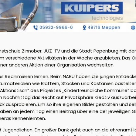
nstschule Zinnober, JUZ-TV und die Stadt Papenburg mit dem
m verschiedene Aktivitäten in der Woche anzubieten. Das O
iner anderen Aktion einer Organisation wechselten.
s Reanimieren lernen. Beim NABU haben die jungen Entdecke
rmaterialien wie Blättern, Stöcken und Kastanien bastelte
ktionstisch“ des Projektes „Kinderfreundliche Kommune“ bo
m Nachmittag das Recht auf Privatsphäre kreativ auszuarbei
 ausprobieren, um so ihre eigenen Bilder gestalten und sel
ben an jedem Tag einen Beitrag über eine der jeweiligen G
meras kennenlernten.
und Jugendlichen. Ein großer Dank geht auch an die ehrenamtl