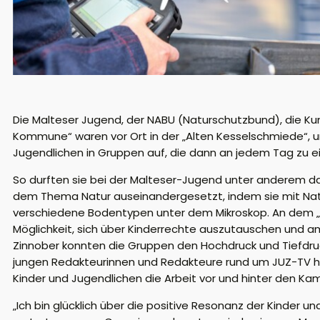
Die Malteser Jugend, der NABU (Naturschutzbund), die Ku
Kommune“ waren vor Ort in der „Alten Kesselschmiede“, u
Jugendlichen in Gruppen auf, die dann an jedem Tag zu e
So durften sie bei der Malteser-Jugend unter anderem da
dem Thema Natur auseinandergesetzt, indem sie mit Natu
verschiedene Bodentypen unter dem Mikroskop. An dem „A
Möglichkeit, sich über Kinderrechte auszutauschen und a
Zinnober konnten die Gruppen den Hochdruck und Tiefdruck
jungen Redakteurinnen und Redakteure rund um JUZ-TV ha
Kinder und Jugendlichen die Arbeit vor und hinter den Ka
„Ich bin glücklich über die positive Resonanz der Kinder 