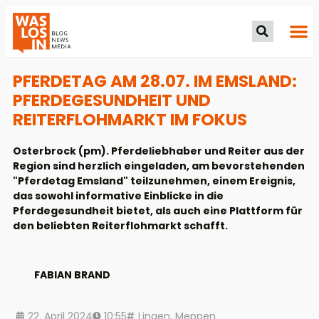
PFERDETAG AM 28.07. IM EMSLAND:
PFERDEGESUNDHEIT UND
REITERFLOHMARKT IM FOKUS
Osterbrock (pm). Pferdeliebhaber und Reiter aus der
Region sind herzlich eingeladen, am bevorstehenden
"Pferdetag Emsland" teilzunehmen, einem Ereignis,
das sowohl informative Einblicke in die
Pferdegesundheit bietet, als auch eine Plattform für
den beliebten Reiterflohmarkt schafft.
FABIAN BRAND
22. April 2024
10:55
Lingen
,
Meppen