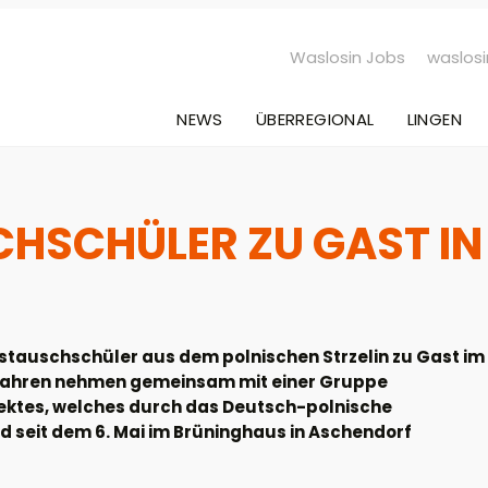
Waslosin Jobs
waslosi
NEWS
ÜBERREGIONAL
LINGEN
HSCHÜLER ZU GAST IN
tauschschüler aus dem polnischen Strzelin zu Gast im
13 Jahren nehmen gemeinsam mit einer Gruppe
jektes, welches durch das Deutsch-polnische
nd seit dem 6. Mai im Brüninghaus in Aschendorf