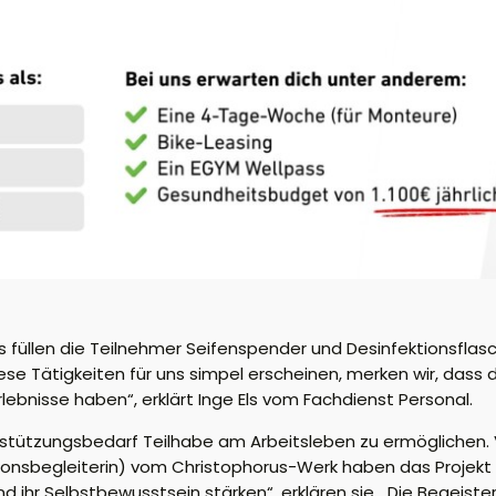
s füllen die Teilnehmer Seifenspender und Desinfektionsfla
se Tätigkeiten für uns simpel erscheinen, merken wir, dass
ebnisse haben“, erklärt Inge Els vom Fachdienst Personal.
stützungsbedarf Teilhabe am Arbeitsleben zu ermöglichen. V
nsbegleiterin) vom Christophorus-Werk haben das Projekt init
nd ihr Selbstbewusstsein stärken“, erklären sie. „Die Begeist