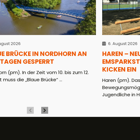
ugust 2026
6. August 2026
UE BRÜCKE IN NORDHORN AN
HAREN – NE
 TAGEN GESPERRT
EMSPARKST
KICKEN EIN
rn (pm). In der Zeit vom 10. bis zum 12.
 muss die „Blaue Brücke“ ...
Haren (pm). Das
Bewegungsmöglic
Jugendliche in H