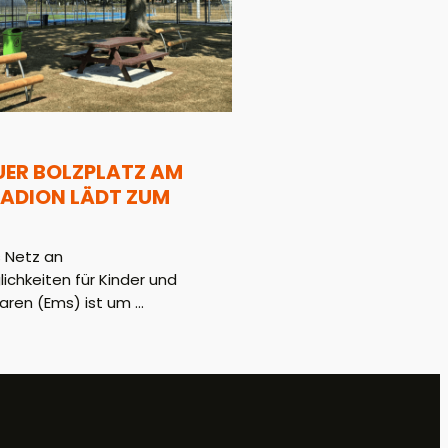
UER BOLZPLATZ AM
ADION LÄDT ZUM
 Netz an
hkeiten für Kinder und
aren (Ems) ist um ...