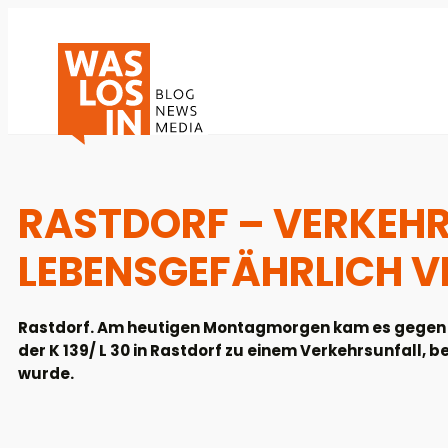
RASTDORF – VERKEHR
LEBENSGEFÄHRLICH V
Rastdorf. Am heutigen Montagmorgen kam es gegen 0
der K 139/ L 30 in Rastdorf zu einem Verkehrsunfall, 
wurde.