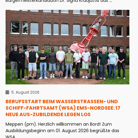
Bürgermeisterkandidatin Dr. Sigrid Kraujuttis das ...
5. August 2026
BERUFSSTART BEIM WASSERSTRASSEN- UND S
CHIFF-FAHRTSAMT (WSA) EMS-NORDSEE: 17 N
EUE AUS-ZUBILDENDE LEGEN LOS
Meppen (pm). Herzlich willkommen an Bord! Zum
Ausbildungsbeginn am 01. August 2026 begrüßte das
WSA ...