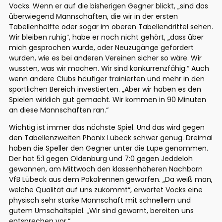
Vocks. Wenn er auf die bisherigen Gegner blickt, „sind das
überwiegend Mannschaften, die wir in der ersten
Tabellenhälfte oder sogar im oberen Tabellendrittel sehen.
Wir bleiben ruhig“, habe er noch nicht gehört, „dass über
mich gesprochen wurde, oder Neuzugänge gefordert
wurden, wie es bei anderen Vereinen sicher so wäre. Wir
wussten, was wir machen. Wir sind konkurrenzfähig.“ Auch
wenn andere Clubs häufiger trainierten und mehr in den
sportlichen Bereich investierten. „Aber wir haben es den
Spielen wirklich gut gemacht. Wir kommen in 90 Minuten
an diese Mannschaften ran.“
Wichtig ist immer das nächste Spiel. Und das wird gegen
den Tabellenzweiten Phönix Lübeck schwer genug. Dreimal
haben die Speller den Gegner unter die Lupe genommen.
Der hat 5:1 gegen Oldenburg und 7:0 gegen Jeddeloh
gewonnen, am Mittwoch den klassenhöheren Nachbarn
VfB Lübeck aus dem Pokalrennen geworfen. „Da weiß man,
welche Qualität auf uns zukommt“, erwartet Vocks eine
physisch sehr starke Mannschaft mit schnellem und
gutem Umschaltspiel. „Wir sind gewarnt, bereiten uns
entsprechen vor.“