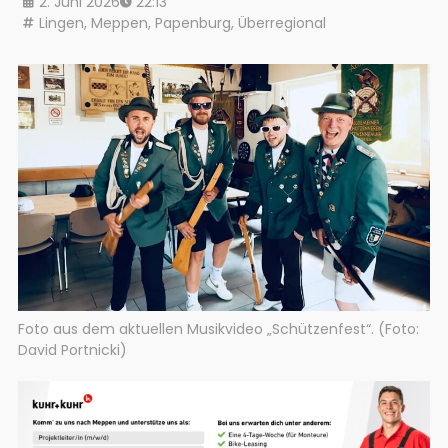
2. Juni 2026
22:13
Lingen
,
Meppen
,
Papenburg
,
Überregional
Foto aus dem aktuellen Musikvideo „Schützenfest“. (Foto:
David Portnicki)