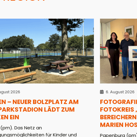
ugust 2026
6. August 2026
EN – NEUER BOLZPLATZ AM
FOTOGRAFI
PARKSTADION LÄDT ZUM
FOTOKREIS
EN EIN
BEREICHERN
MARIEN HOS
 (pm). Das Netz an
ungsmöglichkeiten für Kinder und
Papenburg (pm).