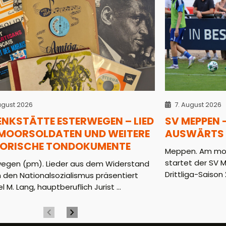
ugust 2026
7. August 2026
ENKSTÄTTE ESTERWEGEN – LIED
SV MEPPEN 
 MOORSOLDATEN UND WEITERE
AUSWÄRTS 
TORISCHE TONDOKUMENTE
Meppen. Am mor
startet der SV 
wegen (pm). Lieder aus dem Widerstand
Drittliga-Saison 2
 den Nationalsozialismus präsentiert
l M. Lang, hauptberuflich Jurist ...