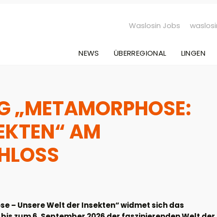
Waslosin Jobs
waslosi
NEWS
ÜBERREGIONAL
LINGEN
G „METAMORPHOSE:
SEKTEN“ AM
HLOSS
e – Unsere Welt der Insekten“ widmet sich das
is zum 6. September 2026 der faszinierenden Welt der