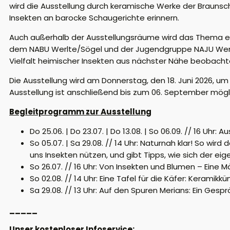
wird die Ausstellung durch keramische Werke der Braunsch
Insekten an barocke Schaugerichte erinnern.
Auch außerhalb der Ausstellungsräume wird das Thema 
dem NABU Werlte/Sögel und der Jugendgruppe NAJU Werlt
Vielfalt heimischer Insekten aus nächster Nähe beobachten
Die Ausstellung wird am
Donnerstag, den 18. Juni 2026, um 
Ausstellung ist anschließend bis zum 06. September mögl
Begleitprogramm zur Ausstellung
Do 25.06. | Do 23.07. | Do 13.08. | So 06.09. // 16 Uh
So 05.07. | Sa 29.08. // 14 Uhr: Naturnah klar! So wi
uns Insekten nützen, und gibt Tipps, wie sich der ei
So 26.07. // 16 Uhr: Von Insekten und Blumen – Eine
So 02.08. // 14 Uhr: Eine Tafel für die Käfer: Kerami
Sa 29.08. // 13 Uhr: Auf den Spuren Merians: Ein Gesp
_____
Unser kostenloser Infoservice: