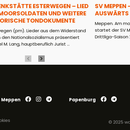
ENKSTÄTTE ESTERWEGEN – LIED
SV MEPPEN 
 MOORSOLDATEN UND WEITERE
AUSWÄRTS 
TORISCHE TONDOKUMENTE
Meppen. Am mor
startet der SV 
wegen (pm). Lieder aus dem Widerstand
Drittliga-Saison 2
 den Nationalsozialismus präsentiert
l M. Lang, hauptberuflich Jurist ...
Meppen
Papenburg
okies
© 2025 wa