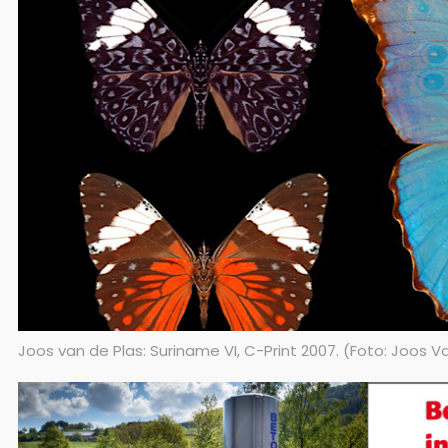
Joos van de Plas: Suriname VI, C-Print 2007. (Foto: Joos V