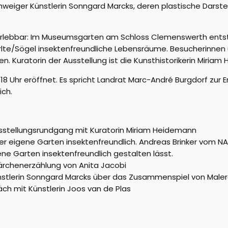
weiger Künstlerin Sonngard Marcks, deren plastische Darste
erlebbar: Im Museumsgarten am Schloss Clemenswerth ents
e/Sögel insektenfreundliche Lebensräume. Besucherinnen 
. Kuratorin der Ausstellung ist die Kunsthistorikerin Miriam
18 Uhr
eröffnet. Es spricht Landrat Marc-André Burgdorf zur E
ich.
r: Ausstellungsrundgang mit Kuratorin Miriam Heidemann
rd der eigene Garten insektenfreundlich. Andreas Brinker vom 
gene Garten insektenfreundlich gestalten lässt.
 Märchenerzählung von Anita Jacobi
kkünstlerin Sonngard Marcks über das Zusammenspiel von Malere
räch mit Künstlerin Joos van de Plas