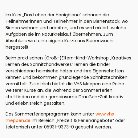
Im
Kurs „
Das Leben der Honigbiene
“
schauen
die
Teilnehmerinnen und Teilnehmer
in den Bienenstock
, wo
Bienen wohnen und arbeiten, und es wird erklärt, welche
Aufgaben sie im Naturkreislauf übernehmen
. Zum
Abschluss wird eine eigene Kerze aus Bienenwachs
hergestellt
.
Beim praktischen
(Groß-)Eltern-Kind-
Workshop „
Kreatives
Lernen des Schnitzhandwerkes
“
lernen
die Kinder
verschiedene heimische Hölzer und ihre Eigenschaften
kennen und bekommen grundlegende Schnitztechniken
vermittelt
.
Zusätzlich bietet die VHS Meppen
eine Reihe
weiterer Kurse
an, die während der Sommerferien
stattfinden und die gemeinsame
Draußen-
Zeit kreativ
und erlebnisreich gestalte
n
.
Das
Sommerferienprogramm k
ann
unter
www.vhs-
meppen.de
im Bereich „Freizeit & Ferienangebote“ oder
telefonisch unter
05931-9373-0
gebucht werden.
_____