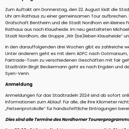
Zum Auftakt am Donnerstag, den 22. August lädt die Stad
Uhr am Rathaus zu einer gemeinsamen Tour aufbrechen. Es
Grafschaft Bentheim und die Stadt Nordhorn ein kleines F
Rathaus aus nach Klausheide. Im neu gestalteten Michael
Stadt Nordhorn, die Gruppe „Wir (be)leben Klausheide“ und
In den darauffolgenden drei Wochen gibt es zahlreiche 
Unter anderem geht es mit dem ADFC nach Ootmarsum, m
Fairtrade-Town zu verschiedenen Geschäften mit fair geh
Stadträtin Birgit Beckermann geht es nach Engden und d
Syen-Venn.
Anmeldung
Anmeldungen für das Stadtradeln 2024 sind ab sofort onl
Informationen zum Ablauf. Für alle, die ihre Kilometer ni
„Fietsenprotokolle“ für handschriftliche Eintragungen berei
Dies sind alle Termine des Nordhorner Tourenprogramms