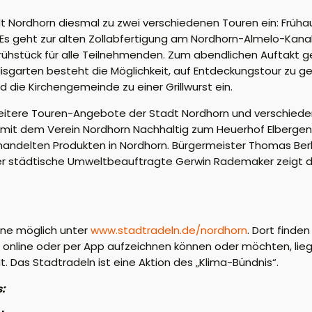
t Nordhorn diesmal zu zwei verschiedenen Touren ein: Früha
 geht zur alten Zollabfertigung am Nordhorn-Almelo-Kanal.
rühstück für alle Teilnehmenden. Zum abendlichen Auftakt g
isgarten besteht die Möglichkeit, auf Entdeckungstour zu g
 die Kirchengemeinde zu einer Grillwurst ein.
weitere Touren-Angebote der Stadt Nordhorn und verschiede
it dem Verein Nordhorn Nachhaltig zum Heuerhof Elbergen
andelten Produkten in Nordhorn. Bürgermeister Thomas Berlin
er städtische Umweltbeauftragte Gerwin Rademaker zeigt d
ine möglich unter
www.stadtradeln.de/nordhorn
. Dort finden
cht online oder per App aufzeichnen können oder möchten, li
t. Das Stadtradeln ist eine Aktion des „Klima-Bündnis“.
: