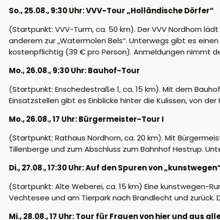
So., 25.08., 9:30 Uhr: VVV-Tour „Holländische Dörfer“
(Startpunkt: VVV-Turm, ca. 50 km). Der VVV Nordhorn lädt
anderem zur „Watermolen Bels“. Unterwegs gibt es einen k
kostenpflichtig (39 € pro Person). Anmeldungen nimmt d
Mo., 26.08., 9:30 Uhr: Bauhof-Tour
(Startpunkt: Enschedestraße 1, ca. 15 km). Mit dem Bauho
Einsatzstellen gibt es Einblicke hinter die Kulissen, von de
Mo., 26.08., 17 Uhr: Bürgermeister-Tour I
(Startpunkt: Rathaus Nordhorn, ca. 20 km). Mit Bürgermei
Tillenberge und zum Abschluss zum Bahnhof Hestrup. Unt
Di., 27.08., 17:30 Uhr: Auf den Spuren von „kunstwegen
(Startpunkt: Alte Weberei, ca. 15 km) Eine kunstwegen-R
Vechtesee und am Tierpark nach Brandlecht und zurück. D
Mi., 28.08., 17 Uhr: Tour für Frauen von hier und aus all