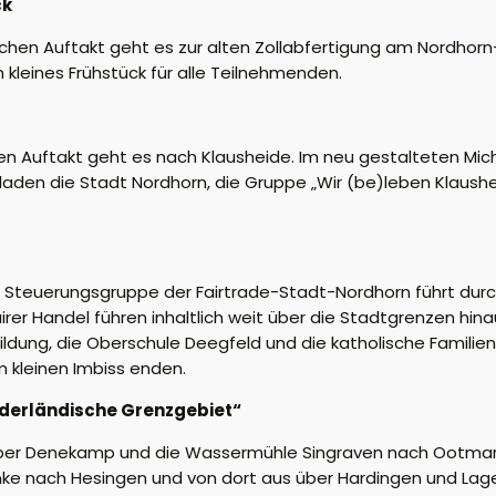
ck
chen Auftakt geht es zur alten Zollabfertigung am Nordhorn-
kleines Frühstück für alle Teilnehmenden.
en Auftakt geht es nach Klausheide. Im neu gestalteten Mic
 laden die Stadt Nordhorn, die Gruppe „Wir (be)leben Klaus
r Steuerungsgruppe der Fairtrade-Stadt-Nordhorn führt dur
rer Handel führen inhaltlich weit über die Stadtgrenzen hin
ung, die Oberschule Deegfeld und die katholische Familien-
m kleinen Imbiss enden.
iederländische Grenzgebiet“
t über Denekamp und die Wassermühle Singraven nach Ootma
ke nach Hesingen und von dort aus über Hardingen und Lage