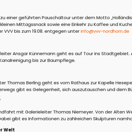
 zu einer geführten Pauschaltour unter dem Motto „Holländisc
leinen Mittagssnack sowie eine Einkehr zu Kaffee und Kuche
er VVV bis zum 19.08. entgegen unter
info@vvv-nordhorn.de
fleiter Ansgar Künnemann geht es auf Tour ins Stadtgebiet. 
r Kanalreinigung bis zur Baumpflege.
ster Thomas Berling geht es vom Rathaus zur Kapelle Hesepe
erwegs gibt es Gelegenheit, sich auszutauschen und dem Bür
“
undfahrt mit Galerieleiter Thomas Niemeyer. Von der Alten W
abei gibt es Informationen zu zahlreichen Skulpturen namhaf
er Welt