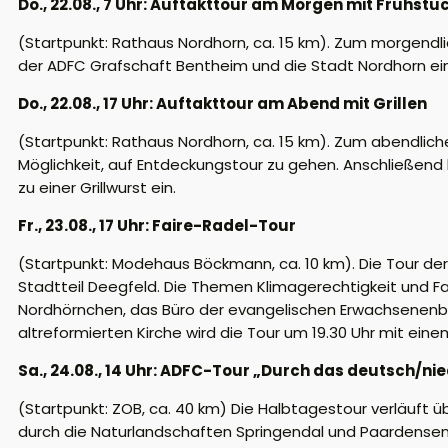
Do., 22.08., 7 Uhr: Auftakttour am Morgen mit Frühstü
(Startpunkt: Rathaus Nordhorn, ca. 15 km). Zum morgendli
der ADFC Grafschaft Bentheim und die Stadt Nordhorn ein 
Do., 22.08., 17 Uhr: Auftakttour am Abend mit Grillen
(Startpunkt: Rathaus Nordhorn, ca. 15 km). Zum abendlich
Möglichkeit, auf Entdeckungstour zu gehen. Anschließend
zu einer Grillwurst ein.
Fr., 23.08., 17 Uhr: Faire-Radel-Tour
(Startpunkt: Modehaus Böckmann, ca. 10 km). Die Tour de
Stadtteil Deegfeld. Die Themen Klimagerechtigkeit und Fai
Nordhörnchen, das Büro der evangelischen Erwachsenenbild
altreformierten Kirche wird die Tour um 19.30 Uhr mit eine
Sa., 24.08., 14 Uhr: ADFC-Tour „Durch das deutsch/n
(Startpunkt: ZOB, ca. 40 km) Die Halbtagestour verläuf
durch die Naturlandschaften Springendal und Paardensen