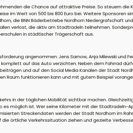
nehmenden die Chance auf attraktive Preise. So steuern die 
se im Wert von 500 bis 800 Euro bei. Weitere Sponsoren sin
dhorn, die BNN Bäderbetriebe Nordhorn Niedergrafschaft un
llen verlost, die aktiv am Stadtradeln teilnehmen. Sonderpr
berschulen in städtischer Trägerschaft aus.
forderung angenommen: Jens Sarnow, Anja Milewski und Fen
 komplett auf das Auto verzichten. Neben dem Fahrrad dürfen
beiträgen und auf den Social Media Kanälen der Stadt Nordhor
ichen Raum funktionieren kann und mit gutem Beispiel vorang
hrs in der täglichen Mobilität sichtbar machen. Gleichzeitig
 es möglich ist. Wer seine Kilometer mit der Stadtradeln-A
ymisierten Streckendaten werden der Stadt Nordhorn im Rah
f die örtliche Verkehrssituation ziehen und gezielte Verbess