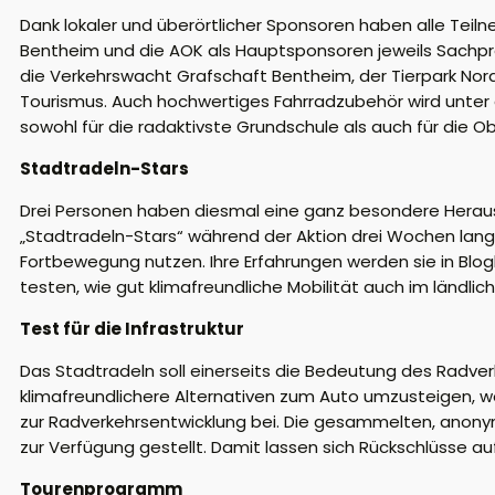
Dank lokaler und überörtlicher Sponsoren haben alle Teil
Bentheim und die AOK als Hauptsponsoren jeweils Sachprei
die Verkehrswacht Grafschaft Bentheim, der Tierpark Nor
Tourismus. Auch hochwertiges Fahrradzubehör wird unter a
sowohl für die radaktivste Grundschule als auch für die O
Stadtradeln-Stars
Drei Personen haben diesmal eine ganz besondere Heraus
„Stadtradeln-Stars“ während der Aktion drei Wochen lang
Fortbewegung nutzen. Ihre Erfahrungen werden sie in Blog
testen, wie gut klimafreundliche Mobilität auch im ländl
Test für die Infrastruktur
Das Stadtradeln soll einerseits die Bedeutung des Radverke
klimafreundlichere Alternativen zum Auto umzusteigen, wo
zur Radverkehrsentwicklung bei. Die gesammelten, anon
zur Verfügung gestellt. Damit lassen sich Rückschlüsse au
Tourenprogramm