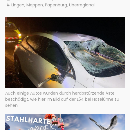
Lingen
,
Meppen
,
Papenburg
,
Überregional
Auch einige Autos wurden durch herabstürzende Äste
beschädigt, wie hier im Bild auf der L54 bei Haselünne zu
sehen.