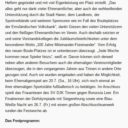
Helfern gegründet und mit viel Eigenleistung ein Platz erstellt. „Das
alles geht nur dank vieler Ehrenamtlicher, aber auch der wohlwollenden
Unterstützung durch die Stadt Haren, dem Landkreis, der
Sportverbände und weiteren Sponsoren wie im Fall des Bouleplatzes
der Emsländischen Volksbank“, dankt Giesen den vielen Unterstützern
und den fleißigen Ehrenamtlichen im Verein. Auch deshalb setzten er
und seine Vorstandskollegen die Jubiläumsfeierlichkeiten unter dem
besonderen Motto „100 Jahre Miteinander-Füreinander“. Vom Erfolg
des neuen Boule-Platzes ist er unterdessen überzeugt. „Jede Woche
kommen neue Spieler hinzu“, weiß er. Davon können sich derweil
neben allen anderen Besuchern auch die ehemaligen Vereinsmitglieder
überzeugen, die in den vergangenen Jahren aus Tinnen in andere Orte
gezogen sind. Auch sie wurden eingeladen und haben die Möglichkeit,
beim Ehemaligenspiel am 20.7. (Sa., 16 Uhr), sich noch einmal an
ihrer ehemaligen Sportstätte fußballerisch zu betätigen. Im Anschluss
spielt das Frauenteam des SV DJK Tinnen gegen Borussia Leer. Ein
Finalrennen der Dorfolympiade mit Siegerehrung sowie eine Blau-
Weiße Nacht am 26.7. (Fr.) mit einem großen Abschlussfeuerwerk
runden die Festwoche ab.
Das Festprogramm: