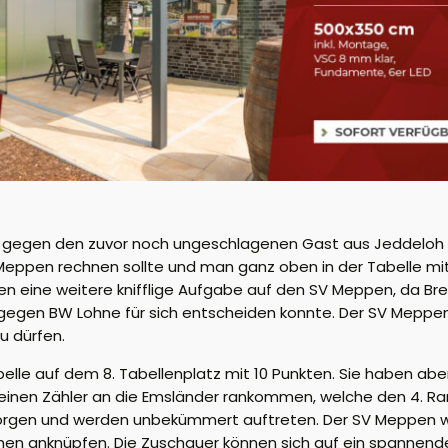
 gegen den zuvor noch ungeschlagenen Gast aus Jeddeloh 
Meppen rechnen sollte und man ganz oben in der Tabelle m
eine weitere knifflige Aufgabe auf den SV Meppen, da Brem
2 gegen BW Lohne für sich entscheiden konnte. Der SV Meppen
u dürfen.
lle auf dem 8. Tabellenplatz mit 10 Punkten. Sie haben aber
einen Zähler an die Emsländer rankommen, welche den 4. Ran
 sorgen und werden unbekümmert auftreten. Der SV Meppen w
chen anknüpfen. Die Zuschauer können sich auf ein spannende