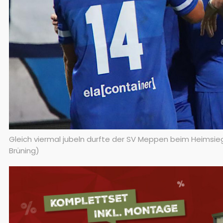
Gleich viermal jubeln durfte der SV Meppen beim Heimsie
Brüning)