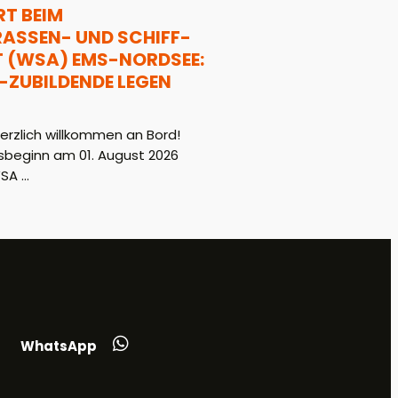
T BEIM
SSEN- UND SCHIFF-F
WSA) EMS-NORDSEE: 1
ZUBILDENDE LEGEN L
rzlich willkommen an Bord!
beginn am 01. August 2026
A ...
WhatsApp