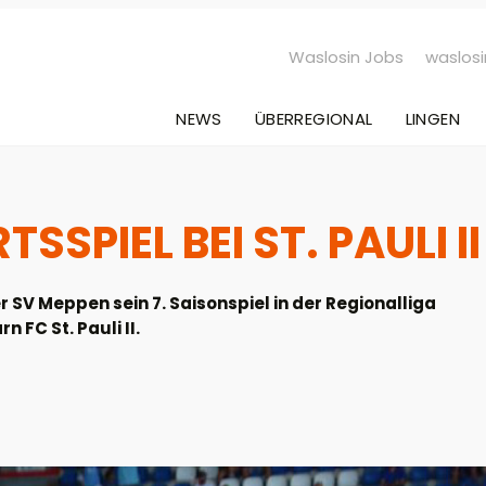
Waslosin Jobs
waslosi
NEWS
ÜBERREGIONAL
LINGEN
SPIEL BEI ST. PAULI II
V Meppen sein 7. Saisonspiel in der Regionalliga
FC St. Pauli II.