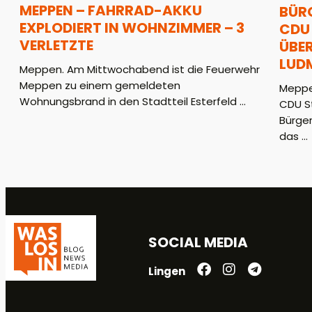
MEPPEN – FAHRRAD-AKKU
BÜR
EXPLODIERT IN WOHNZIMMER – 3
CDU 
VERLETZTE
ÜBER
LUD
Meppen. Am Mittwochabend ist die Feuerwehr
Meppen zu einem gemeldeten
Meppe
Wohnungsbrand in den Stadtteil Esterfeld ...
CDU S
Bürger
das ...
SOCIAL MEDIA
Lingen