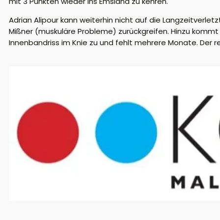
mit 3 Punkten wieder ins Emsland zu kehren.
Adrian Alipour kann weiterhin nicht auf die Langzeitverl
Mißner (muskuläre Probleme) zurückgreifen. Hinzu kommt d
Innenbandriss im Knie zu und fehlt mehrere Monate. Der re