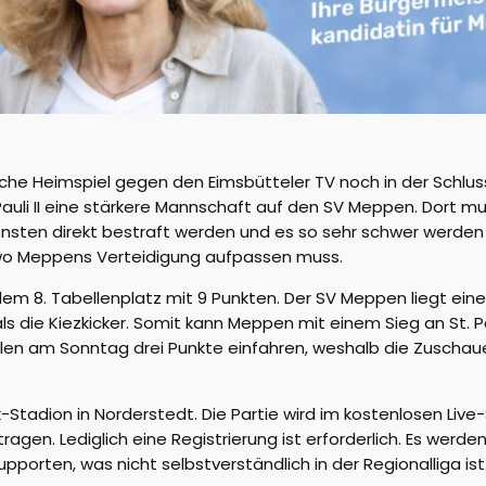
e Heimspiel gegen den Eimsbütteler TV noch in der Schlussp
uli II eine stärkere Mannschaft auf den SV Meppen. Dort m
sten direkt bestraft werden und es so sehr schwer werden kan
n, wo Meppens Verteidigung aufpassen muss.
 dem 8. Tabellenplatz mit 9 Punkten. Der SV Meppen liegt eine
s die Kiezkicker. Somit kann Meppen mit einem Sieg an St. Pau
llen am Sonntag drei Punkte einfahren, weshalb die Zuschaue
Stadion in Norderstedt. Die Partie wird im kostenlosen Live
ragen. Lediglich eine Registrierung ist erforderlich. Es werd
pporten, was nicht selbstverständlich in der Regionalliga i