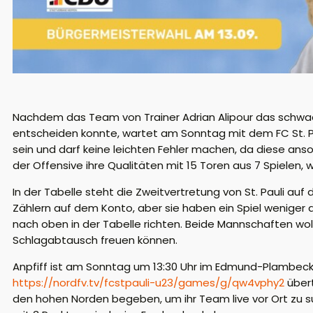
Nachdem das Team von Trainer Adrian Alipour das schwach
entscheiden konnte, wartet am Sonntag mit dem FC St. Pa
sein und darf keine leichten Fehler machen, da diese anson
der Offensive ihre Qualitäten mit 15 Toren aus 7 Spiele
In der Tabelle steht die Zweitvertretung von St. Pauli auf
Zählern auf dem Konto, aber sie haben ein Spiel weniger al
nach oben in der Tabelle richten. Beide Mannschaften wo
Schlagabtausch freuen können.
Anpfiff ist am Sonntag um 13:30 Uhr im Edmund-Plambeck-
https://nordfv.tv/fcstpauli-u23/games/g/qw4vphy2
übert
den hohen Norden begeben, um ihr Team live vor Ort zu su