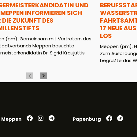
GERMEISTERKANDIDATIN UND
BERUFSSTAR
MEPPEN INFORMIEREN SICH
WASSERSTRA
 DIE ZUKUNFT DES
AHRTSAMT (
MILLENSTIFTS
7 NEUE AUS-
OS
n (pm). Gemeinsam mit Vertretern des
tadtverbands Meppen besuchte
Meppen (pm). He
meisterkandidatin Dr. Sigrid Kraujuttis
Zum Ausbildungs
begrüßte das WS
Meppen
Papenburg