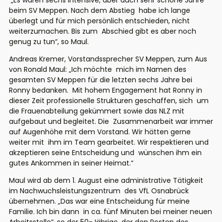
„Es waren sechs intensive, aber auch sehr schöne Jahre
beim SV Meppen. Nach dem Abstieg
habe ich lange
überlegt und für mich persönlich entschieden, nicht
weiterzumachen. Bis zum
Abschied gibt es aber noch
genug zu tun“, so Maul.
Andreas Kremer, Vorstandssprecher SV Meppen, zum Aus
von Ronald Maul: „Ich möchte
mich im Namen des
gesamten SV Meppen für die letzten sechs Jahre bei
Ronny bedanken.
Mit hohem Engagement hat Ronny in
dieser Zeit professionelle Strukturen geschaffen, sich
um
die Frauenabteilung gekümmert sowie das NLZ mit
aufgebaut und begleitet. Die
Zusammenarbeit war immer
auf Augenhöhe mit dem Vorstand. Wir hätten gerne
weiter mit
ihm im Team gearbeitet. Wir respektieren und
akzeptieren seine Entscheidung und
wünschen ihm ein
gutes Ankommen in seiner Heimat.“
Maul wird ab dem 1. August eine administrative Tätigkeit
im Nachwuchsleistungszentrum
des VfL Osnabrück
übernehmen. „Das war eine Entscheidung für meine
Familie. Ich bin dann
in ca. fünf Minuten bei meiner neuen