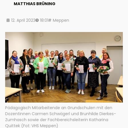
MATTHIAS BRÜNING
12. April 2023
18:01
Meppen
Pädagogisch Mitarbeitende an Grundschulen mit den
Dozentinnen Carmen Schwägerl und Brunhilde Dierkes-
Zumhasch sowie der Fachbereichsleiterin Katharina
Quittek (Fot: VHS Meppen)