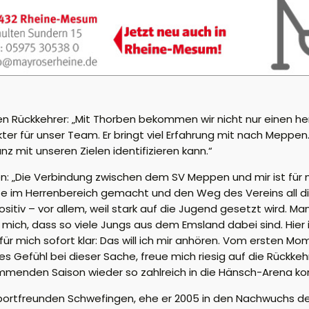
den Rückkehrer: „Mit Thorben bekommen wir nicht nur einen he
r für unser Team. Er bringt viel Erfahrung mit nach Meppen. 
 mit unseren Zielen identifizieren kann.“
en: „Die Verbindung zwischen dem SV Meppen und mir ist fü
te im Herrenbereich gemacht und den Weg des Vereins all die
itiv – vor allem, weil stark auf die Jugend gesetzt wird. Man 
mich, dass so viele Jungs aus dem Emsland dabei sind. Hier is
r mich sofort klar: Das will ich mir anhören. Vom ersten Mom
 Gefühl bei dieser Sache, freue mich riesig auf die Rückkeh
 kommenden Saison wieder so zahlreich in die Hänsch-Arena 
 Sportfreunden Schwefingen, ehe er 2005 in den Nachwuchs 