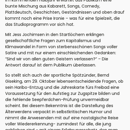
Im kommenden Halbjahr erwartet das Publikum eine
bunte Mischung aus Kabarett, Songs, Comedy,
Plattdeutsch, Geschichten, Geständnissen und oben drauf
kommt noch eine Prise Ironie – was für eine Spielzeit, die
das Studioprogramm vor sich hat.
Mit Jess Jochimsen in den Startlöchern erklingen
gesellschaftliche Fragen zum Kapitalismus und
Klimawandel in Form von sterbensschönen Songs voller
Satire und mit nur einem einschleichenden Gedanken:
“Sind wir von allen guten Geistern verlassen?“ – Die
Antwort darauf ist dem Publikum überlassen.
So stellt sich auch der sportliche Spätzünder, Bernd
Giseking, am 29. Oktober lebensentscheidende Fragen, ob
sein Haribo-Entzug und die Jahreskarte fürs Freibad eine
Voraussetzung für den Aufstieg zur Zugspitze bilden und
die fehlende Seepferdchen-Prüfung unvermeidbar
scheint. Bei diesem Bekenntnis ist die Darstellung des
Älterwerdens verpackt in selbstkritischen Humor und
nimmt die Anwesenden mit auf eine nostalgische Reise
voller Wiedererkennung- zumindest für alle, die jung