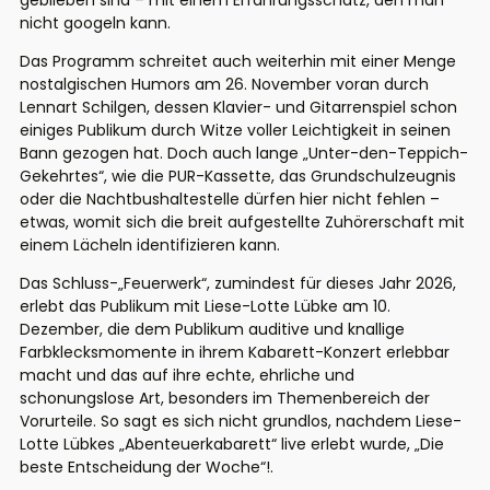
geblieben sind – mit einem Erfahrungsschatz, den man
nicht googeln kann.
Das Programm schreitet auch weiterhin mit einer Menge
nostalgischen Humors am 26. November voran durch
Lennart Schilgen, dessen Klavier- und Gitarrenspiel schon
einiges Publikum durch Witze voller Leichtigkeit in seinen
Bann gezogen hat. Doch auch lange „Unter-den-Teppich-
Gekehrtes“, wie die PUR-Kassette, das Grundschulzeugnis
oder die Nachtbushaltestelle dürfen hier nicht fehlen –
etwas, womit sich die breit aufgestellte Zuhörerschaft mit
einem Lächeln identifizieren kann.
Das Schluss-„Feuerwerk“, zumindest für dieses Jahr 2026,
erlebt das Publikum mit Liese-Lotte Lübke am 10.
Dezember, die dem Publikum auditive und knallige
Farbklecksmomente in ihrem Kabarett-Konzert erlebbar
macht und das auf ihre echte, ehrliche und
schonungslose Art, besonders im Themenbereich der
Vorurteile. So sagt es sich nicht grundlos, nachdem Liese-
Lotte Lübkes „Abenteuerkabarett“ live erlebt wurde, „Die
beste Entscheidung der Woche“!.