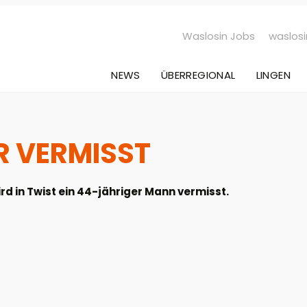
Waslosin Jobs
waslosi
NEWS
ÜBERREGIONAL
LINGEN
R VERMISST
d in Twist ein 44-jähriger Mann vermisst.