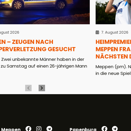
ugust 2026
7. August 2026
EN – ZEUGEN NACH
HEIMPREMIER
PERVERLETZUNG GESUCHT
MEPPEN FR
NÄCHSTEN D
. Zwei unbekannte Männer haben in der
 zu Samstag auf einen 26-jährigen Mann
Meppen (pm). N
in die neue Spiel
Meppen
Papenburg