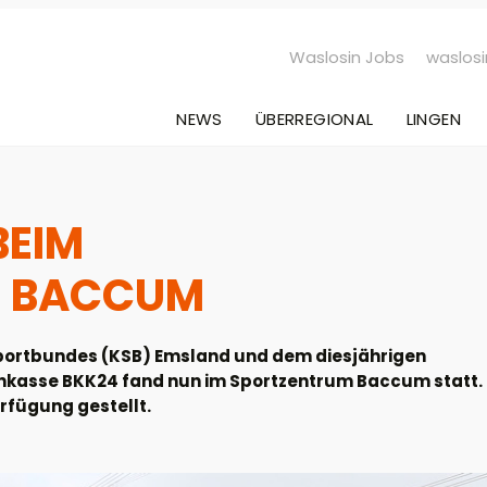
Waslosin Jobs
waslosi
NEWS
ÜBERREGIONAL
LINGEN
BEIM
N BACCUM
sportbundes (KSB) Emsland und dem diesjährigen
nkasse BKK24 fand nun im Sportzentrum Baccum statt.
rfügung gestellt.