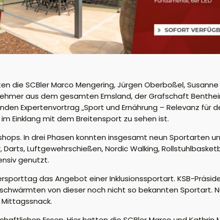
rten die SCBler Marco Mengering, Jürgen Oberboßel, Susann
lnehmer aus dem gesamten Emsland, der Grafschaft Benthe
n Expertenvortrag „Sport und Ernährung – Relevanz für den
 im Einklang mit dem Breitensport zu sehen ist.
hops. In drei Phasen konnten insgesamt neun Sportarten unte
, Darts, Luftgewehrschießen, Nordic Walking, Rollstuhlbasketb
nsiv genutzt.
rsporttag das Angebot einer Inklusionssportart. KSB-Präsi
d schwärmten von dieser noch nicht so bekannten Sportart.
 Mittagssnack.
aftlichen Essen. Hier hatten die SCBler Marco und Kathrin 