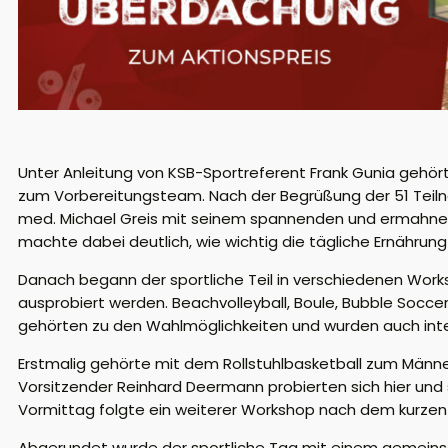
Unter Anleitung von KSB-Sportreferent Frank Gunia gehö
zum Vorbereitungsteam. Nach der Begrüßung der 51 Tei
med. Michael Greis mit seinem spannenden und ermahnende
machte dabei deutlich, wie wichtig die tägliche Ernährung
Danach begann der sportliche Teil in verschiedenen Works
ausprobiert werden. Beachvolleyball, Boule, Bubble Soccer
gehörten zu den Wahlmöglichkeiten und wurden auch inte
Erstmalig gehörte mit dem Rollstuhlbasketball zum Männe
Vorsitzender Reinhard Deermann probierten sich hier un
Vormittag folgte ein weiterer Workshop nach dem kurzen
Abgerundet wurde der sportliche Tag mit einem gemeinsch