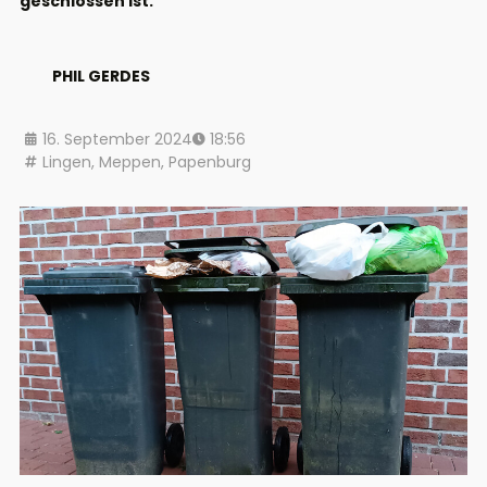
geschlossen ist.
PHIL GERDES
16. September 2024
18:56
Lingen
,
Meppen
,
Papenburg