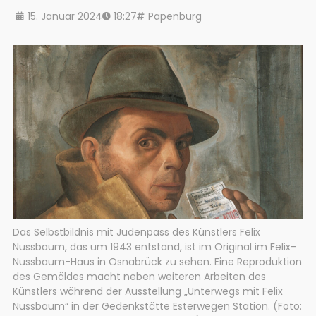
15. Januar 2024
18:27
Papenburg
Das Selbstbildnis mit Judenpass des Künstlers Felix
Nussbaum, das um 1943 entstand, ist im Original im Felix-
Nussbaum-Haus in Osnabrück zu sehen. Eine Reproduktion
des Gemäldes macht neben weiteren Arbeiten des
Künstlers während der Ausstellung „Unterwegs mit Felix
Nussbaum“ in der Gedenkstätte Esterwegen Station. (Foto: