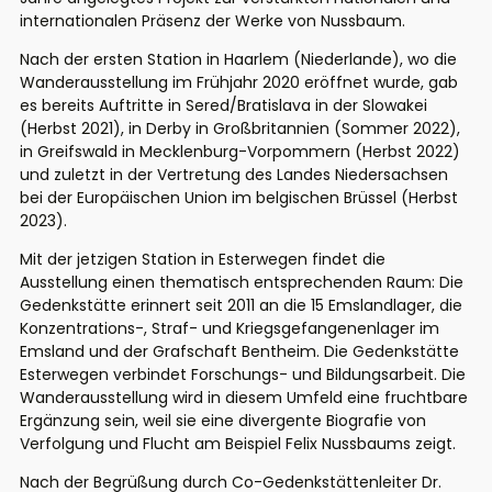
internationalen Präsenz der Werke
von Nussbaum
.
Nach der ersten Station in Haarlem (Niederlande), wo die
Wanderausstellung im
Fr
ühjahr 2020 eröffnet wurde, gab
es bereits Auftritte in
Sered
/Bratislava in der Slowakei
(Herbst 2021), in Derby in Großbritannien (Sommer 2022),
in Greifswald in Mecklenburg-Vorpommern (Herbst 2022)
und zuletzt
in der Vertretung des Landes Niedersachsen
bei der Europäischen Union
i
m belgischen
Brüssel (Herbst
2023).
Mit der jetzigen Station in
Esterwegen
findet die
Ausstellung einen thematisch entsprechenden Raum: Die
Gedenkstätte erinnert seit 2011 an die 15 Emslandlager, die
Konzentrations-, Straf- und Kriegsgefangenenlager im
Emsland und der Grafschaft Bentheim. Die Gedenkstätte
Esterwegen
verbindet Forschungs- und Bildungsarbeit. Die
Wanderausstellung wird in diesem Umfeld eine fruchtbare
Ergänzung sein, weil sie eine divergente Biografie von
Verfolgung und Flucht am Beispiel Felix Nussbaums zeigt.
Nach der Begrüßung durch Co-Gedenkstättenleiter Dr.