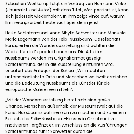
Sebastian Weitkamp folgt ein Vortrag von Hermann
Vinke
(Journalist und Autor) mit dem Titel „Was passiert ist, kann
sich jederzeit wiederholen“. In ihm zeigt
Vinke
auf, warum
Erinnerungsarbeit heute wichtiger denn je ist.
Heiko
Schlatermund
, Anne Sibylle
Schwetter
und Manuela
Maria
Lagemann
von der Felix-Nussbaum-Gesellschaft
konzipierten
die Wanderausstellung und
wählten
die
Werke für die Reproduktionen aus.
Die Arbeiten
Nussbaums werden im Originalformat gezeigt.
Schlatermund
, der in die Ausstellung einführen wird,
erläutert das Anliegen der Schau:
„
Wir möchten
unterschiedlichste Orte und Menschen weltweit erreichen
und die Bedeutung Nussbaums als Künstler für die
europäische Malerei vermitteln
“
.
„
Mit der Wanderausstellung bietet sich eine große
Chance, Menschen außerhalb der Museumswelt auf die
Kunst Nussbaums aufmerksam zu machen und zu einem
Besuch des Felix-Nussbaum-Ha
uses in Osnabrück zu
motivieren“
,
ergänzt er
.
Im Anschluss an die Ausführungen
Schlatermunds
führt
Schwetter
durch die