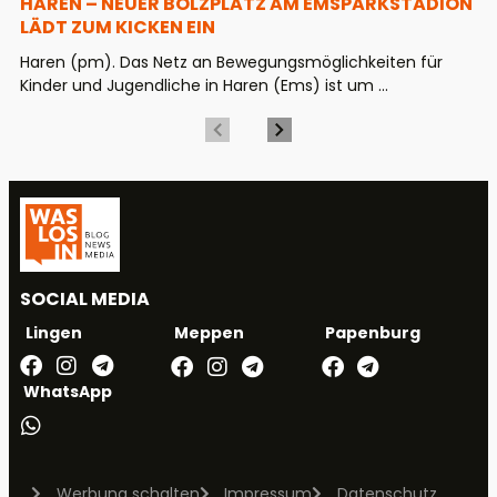
HAREN – NEUER BOLZPLATZ AM EMSPARKSTADION
LÄDT ZUM KICKEN EIN
Haren (pm). Das Netz an Bewegungsmöglichkeiten für
Kinder und Jugendliche in Haren (Ems) ist um ...
SOCIAL MEDIA
Meppen
Papenburg
Lingen
WhatsApp
Werbung schalten
Impressum
Datenschutz