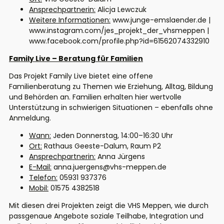
Ansprechpartnerin:
Alicja Lewczuk
Weitere Informationen:
www.junge-emslaender.de |
www.instagram.com/jes_projekt_der_vhsmeppen |
www.facebook.com/profile.php?id=61562074332910
Family Live – Beratung für Familien
Das Projekt Family Live bietet eine offene
Familienberatung zu Themen wie Erziehung, Alltag, Bildung
und Behörden an. Familien erhalten hier wertvolle
Unterstützung in schwierigen Situationen – ebenfalls ohne
An
meldung.
Wann:
Jeden Donnerstag, 14:00–16:30 Uhr
Ort:
Rathaus Geeste-Dalum, Raum P2
Ansprechpartnerin:
Anna Jürgens
E-Mail:
anna.juergens@vhs-meppen.de
Telefon:
05931 937376
Mobil:
01575 4382518
Mit diesen drei Projekten zeigt die VHS Meppen, wie durch
passgenaue Angebote soziale Teilhabe, Integration und