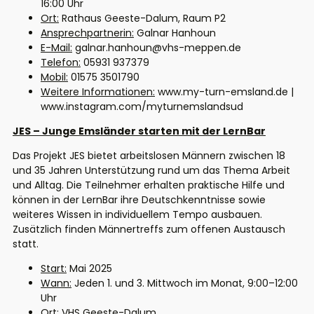
16:00 Uhr
Ort:
Rathaus Geeste-Dalum, Raum P2
Ansprechpartnerin:
Galnar Hanhoun
E-Mail:
galnar.hanhoun@vhs-meppen.de
Telefon:
05931 937379
Mobil:
01575 3501790
Weitere Informationen:
www.my-turn-emsland.de |
www.instagram.com/myturnemslandsud
JES – Junge Emsländer starten mit der LernBar
Das Projekt JES bietet arbeitslosen Männern zwischen 18
und 35 Jahren Unterstützung rund um das Thema Arbeit
und Alltag. Die Teilnehmer erhalten praktische Hilfe und
können in der LernBar ihre Deutschkenntnisse sowie
weiteres Wissen in individuellem Tempo ausbauen.
Zusätzlich finden Männertreffs zum offenen Austausch
statt.
S
tart:
Mai 2025
Wann:
Jeden 1. und 3. Mittwoch im Monat, 9:00–12:00
Uhr
Ort:
VHS Geeste-Dalum