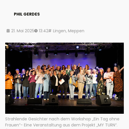
PHIL GERDES
21. Mai 2025
13:42
Lingen
,
Meppen
Strahlende Gesichter nach dem Workshop „Ein Tag ohne
Frauen“- Eine Veranstaltung aus dem Projekt „MY TURN“.