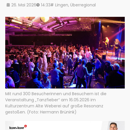
26. Mai 2026
14:33
Lingen
,
Überregional
Mit rund 300 Besucherinnen und Besuchern ist die
Veranstaltung „Tanzfieber“ am 16.05.2026 im
Kulturzentrum Alte Weberei auf große Resonanz
gestoßen. (Foto: Hermann Brünink)