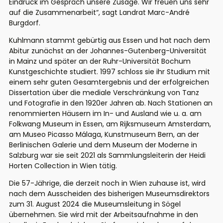
Eindruck im Gespräch unsere Zusage. Wir freuen uns sehr
auf die Zusammenarbeit“, sagt Landrat Marc-André
Burgdorf
.
Kuhlmann
stammt gebürtig aus Essen und
hat nach dem
Abitur zunächst an der Johannes-Gutenberg-Universität
in Mainz und später an der Ruhr-Universität Bochum
Kunstgeschichte studiert
.
1997
schloss sie ihr Studium
mit
einem sehr guten Gesamtergebnis und der
erfolgreichen
Dissertation über
die mediale
Verschränkung von Tanz
und Fotografie in den 1920er Jahren
ab. Nach Stationen
an
renommierten Häusern im In- und Ausland wie
u. a. am
Folkwang Museum
in Essen,
am
Rijksmuseum Amsterdam,
am Museo Picasso Málaga, Kunstmuseum Bern, an der
Berlinischen Galerie und dem Museum der Moderne in
Salzburg
war
sie seit 2021
als Sammlungsleiterin der Heidi
Horten Collection in Wien tätig.
Die 57-Jährige
, die derzeit noch in Wien zuhause ist,
wird
nach dem Ausscheiden des bisherigen Museumsdirektors
zum 31. August 2024 die Museumsleitung
in Sögel
übernehmen.
Sie wird
mit
der
Arbeitsaufnahme in den