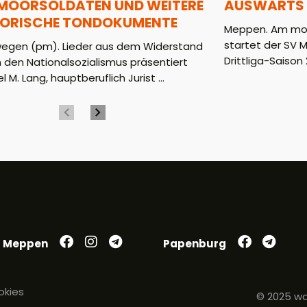
 MOORSOLDATEN UND WEITERE
AUSWÄRTS 
TORISCHE TONDOKUMENTE
Meppen. Am mor
startet der SV 
wegen (pm). Lieder aus dem Widerstand
Drittliga-Saison 2
 den Nationalsozialismus präsentiert
l M. Lang, hauptberuflich Jurist ...
Meppen
Papenburg
okies
© 2025 wa