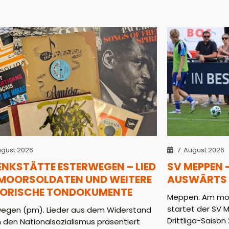
ugust 2026
7. August 2026
ENKSTÄTTE ESTERWEGEN – LIED
SV MEPPEN 
 MOORSOLDATEN UND WEITERE
AUSWÄRTS 
TORISCHE TONDOKUMENTE
Meppen. Am mor
startet der SV 
wegen (pm). Lieder aus dem Widerstand
Drittliga-Saison 2
 den Nationalsozialismus präsentiert