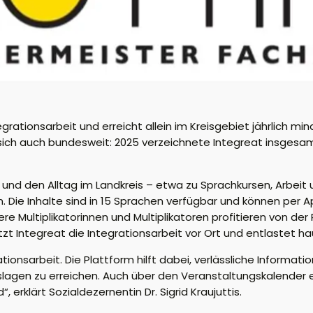
egrationsarbeit und erreicht
allein im Kreisgebiet
jährlich mi
sich auch bundesweit: 2025 verzeichnete
Integreat
insgesamt
d den Alltag im Landkreis – etwa zu Sprachkursen, Arbeit 
Die Inhalte sind in 15 Sprachen verfügbar und können per
tere
Multiplikatorinnen
und Multiplikatoren profitieren von der 
tzt
Integreat
die Integrationsarbeit vor Ort und entlastet h
tionsarbeit. Die Plattform hilft dabei, verlässliche Informati
slagen zu erreichen. Auch über den Veranstaltungskalender 
, erklärt Sozialdezernentin Dr. Sigrid Kraujuttis.