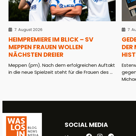
7. August 2026
7. A
HEIMPREMIERE IM BLICK – SV
GED
MEPPEN FRAUEN WOLLEN
DER
NÄCHSTEN DREIER
HIS
Meppen (pm). Nach dem erfolgreichen Auftakt
Ester
in die neue Spielzeit steht für die Frauen des ...
gegen
Michae
SOCIAL MEDIA