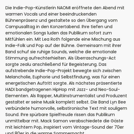
Die Indie-Pop-Künstlerin NAOMI eröffnete den Abend mit
warmen Vocals und einer beeindruckenden
Bühnenpräsenz und gestaltete so den Übergang vom
Campusalltag in den Konzertabend. Ihre tiefen und
emotionalen Songs luden das Publikum sofort zum
Mitfühlen ein. Mit Lea Roth folgende eine Mischung aus
Indie-Folk und Pop auf der Bühne. Gemeinsam mit ihrer
Band schuf sie ruhige Sounds, welche die emotionale
Stimmung aufrechterhielten. Als Überraschungs-Act
sorgte zealu anschließend für Begeisterung. Das
aufstrebende Indie-Pop-Projekt bewegte sich zwischen
Melancholie, Euphorie und Selbstfindung, was für einen
energetischen Auftritt sorgte. Als nächstes präsentierte
HADI bandgetragenen HipHop mit Jazz- und Neo-Soul-
Elementen. Als Rapper, Multiinstrumentalist und Produzent
gestaltet er seine Musik komplett selbst. Die Band Lyn Bee
verbündete humorvolle, selbstironische Text mit souligem
Sound. Ihre spürbare Spielfreude rissen das Publikum
unmittelbar mit. Mack Samon verabschiedete die Gäste
mit leichtem Pop, inspiriert vom Vintage-Sound der 70er
und 80er in die warme Sommernacht.