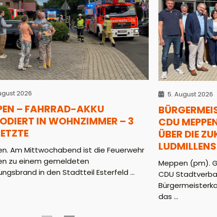
ugust 2026
5. August 2026
PEN – FAHRRAD-AKKU
BÜRGERMEI
ODIERT IN WOHNZIMMER – 3
CDU MEPPEN
LETZTE
ÜBER DIE Z
LUDMILLENS
n. Am Mittwochabend ist die Feuerwehr
n zu einem gemeldeten
Meppen (pm). G
gsbrand in den Stadtteil Esterfeld ...
CDU Stadtverb
Bürgermeisterkan
das ...