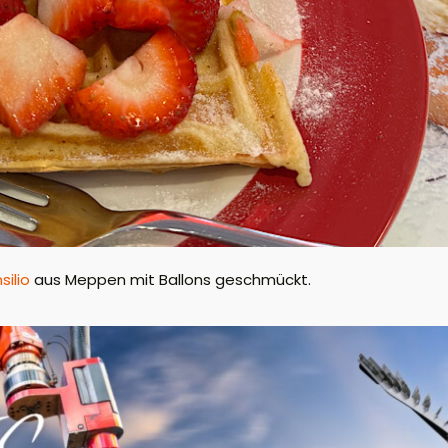
silio
aus Meppen mit Ballons geschmückt.