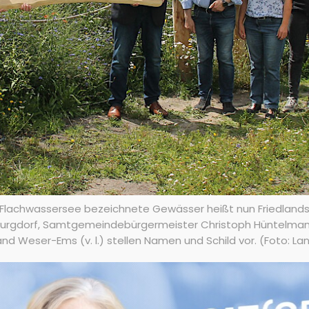
s Flachwassersee bezeichnete Gewässer heißt nun Friedlands
Burgdorf, Samtgemeindebürgermeister Christoph Hüntelman
 Weser-Ems (v. l.) stellen Namen und Schild vor. (Foto: La