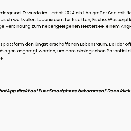
rdergrund.
Er wurde im Herbst 2024 als 1 ha großer See mit f
gisch wertvollen Lebensraum für Insekten, Fische, Wasserp
ange Verbindung zum
nebengelegenen
Hestersee
,
einem Angl
htsplattform
den
jüngst erschaffenen Lebensraum
.
Bei der of
hlägen angeregt worden, um dem ökologischen Potential d
g
.
hatApp direkt auf Euer Smartphone bekommen? Dann klickt