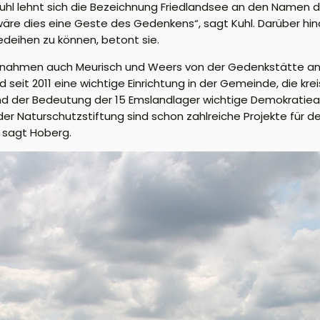
uhl lehnt sich
die Bezeichnung
Friedlandsee an
den Namen d
wäre dies eine
Geste des Gedenkens“, sagt Kuhl. Darüber hi
deihen zu können, betont sie.
 nahmen auch
Meurisch
und
Weers
von der Gedenkstätte
an
nd
sei
t
2011
eine wichtige Einrichtung in der Gemeinde, die kre
und der Bedeutung
der 15 Emslandlager wichtige Demokratiear
er Naturschutzstiftung sind schon zahlreiche Projekte für den
, sagt
Hoberg
.