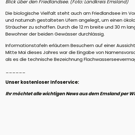
Blick über den Friedlandsee. (Foto: Landkreis Emsland)
Die biologische Vielfalt steht auch am Friedlandsee
im Vo
und naturnah gestalteten Ufern angelegt, um einen ökolo
Sträucher
zu schaffen
.
Durch die 12 m breite und 30 m l
Bewohner der beiden Gewässer durchlässig.
Informationstafeln erläuter
n
Besuchern
auf einer Aussic
Mitte Mai
dieses Jahres
war
die Eingabe von Namensvorsc
als
es
die technische Bezeichnung Flachwassersee
verma
______
Unser kostenloser Infoservice:
Ihr möchtet alle wichtigen News aus dem Emsland per W