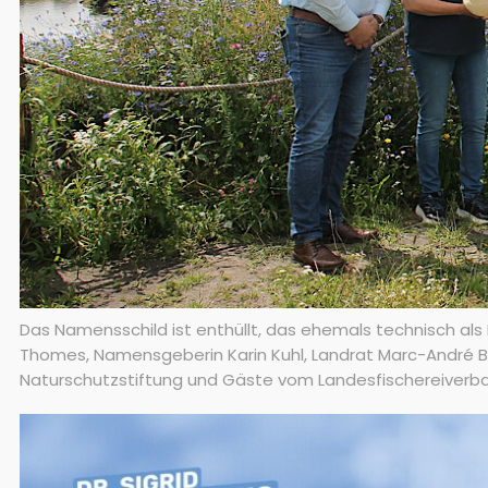
Das Namensschild ist enthüllt, das ehemals technisch al
Thomes, Namensgeberin Karin Kuhl, Landrat Marc-André 
Naturschutzstiftung und Gäste vom Landesfischereiverband