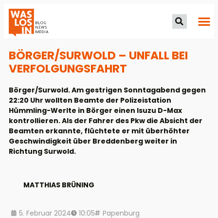
BÖRGER/SURWOLD – UNFALL BEI
VERFOLGUNGSFAHRT
Börger/Surwold. Am gestrigen Sonntagabend gegen
22:20 Uhr wollten Beamte der Polizeistation
Hümmling-Werlte in Börger einen Isuzu D-Max
kontrollieren. Als der Fahrer des Pkw die Absicht der
Beamten erkannte, flüchtete er mit überhöhter
Geschwindigkeit über Breddenberg weiter in
Richtung Surwold.
MATTHIAS BRÜNING
5. Februar 2024
10:05
Papenburg