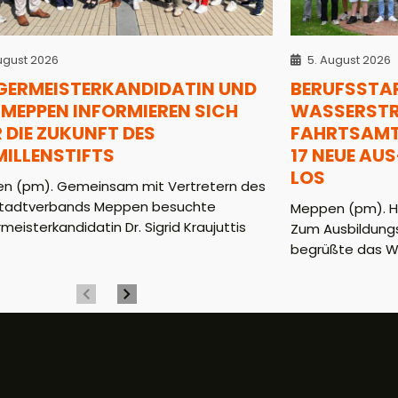
ugust 2026
5. August 2026
GERMEISTERKANDIDATIN UND
BERUFSSTAR
MEPPEN INFORMIEREN SICH
WASSERSTRA
 DIE ZUKUNFT DES
AHRTSAMT (
MILLENSTIFTS
7 NEUE AUS-
OS
n (pm). Gemeinsam mit Vertretern des
tadtverbands Meppen besuchte
Meppen (pm). He
meisterkandidatin Dr. Sigrid Kraujuttis
Zum Ausbildungs
begrüßte das WS