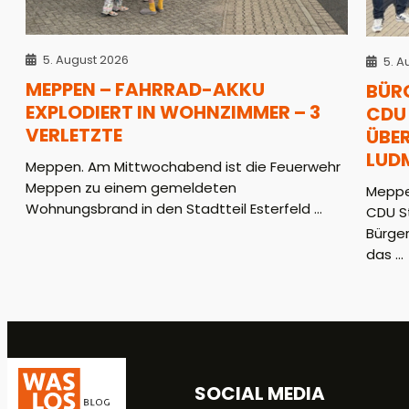
5. August 2026
5. A
MEPPEN – FAHRRAD-AKKU
BÜR
EXPLODIERT IN WOHNZIMMER – 3
CDU 
VERLETZTE
ÜBER
LUD
Meppen. Am Mittwochabend ist die Feuerwehr
Meppen zu einem gemeldeten
Meppe
Wohnungsbrand in den Stadtteil Esterfeld ...
CDU S
Bürger
das ...
SOCIAL MEDIA