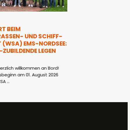
T BEIM
SSEN- UND SCHIFF-F
WSA) EMS-NORDSEE: 1
ZUBILDENDE LEGEN L
rzlich willkommen an Bord!
beginn am 01. August 2026
A ...