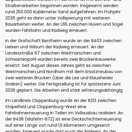
Straßenarbeiten begonnen worden. Insgesamt werden
rund 250.000 Kubikmeter Sand aufgefahren. Im Frühjahr
2026 geht es dann unter Vollsperrung mit weiteren
Bauarbeiten weiter. An der L65 zwischen Hüven und Sögel
wurden Fahrbahn und Radweg erneuert.
In der Grafschaft Bentheim wurde an der B403 zwischen
Uelsen und Wilsum der Radweg erneuert. An der
Landesstraße 67 zwischen Wietmarschen und
Schwartenpohl wurden bereits zwei Brückenbauwerke
ersetzt. Seit August dieses Jahres geht es zwischen
Wietmarschen und Nordhorn mit dem Ersatzneubau von
zwei weiteren Brücken (über die Lee und Klausheider
Graben) weiter. Die Fertigstellung ist für spätestens Juni
2026 geplant. Die Arbeiten sind stark witterungsabhängig.
Im Landkreis Cloppenburg wurde an der B213 zwischen
Stapelfeld und Cloppenburg-West eine
Fahrbahnerneuerung in Teilen im Vollausbau realisiert. An
der B438 (Idafehn-B72) ist eine Deckschichterneuerung
auf einer Länge von rund 1,5 Kilometern umgesetzt
worden. Erneuert wurde dort auch der Radweg. An der