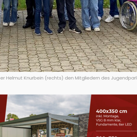
ster Helmut Knurbein (rechts) den Mitgliedern des Jugendpar