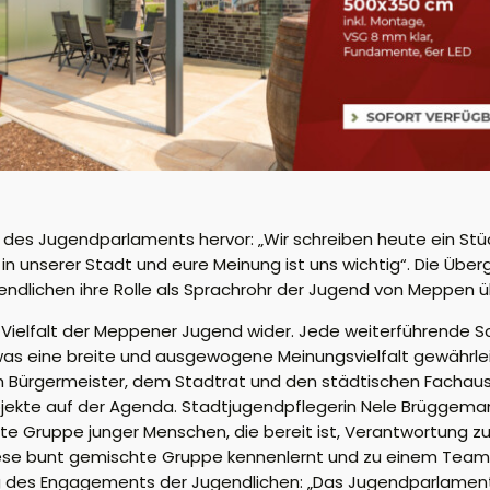
 des Jugendparlaments hervor: „Wir schreiben heute ein St
 in unserer Stadt und eure Meinung ist uns wichtig“. Die Üb
gendlichen ihre Rolle als Sprachrohr der Jugend von Meppen
Vielfalt der Meppener Jugend wider. Jede weiterführende Sc
was eine breite und ausgewogene Meinungsvielfalt gewährl
em Bürgermeister, dem Stadtrat und den städtischen Fachau
ojekte auf der Agenda. Stadtjugendpflegerin Nele Brüggem
ierte Gruppe junger Menschen, die bereit ist, Verantwortung 
h diese bunt gemischte Gruppe kennenlernt und zu einem T
 des Engagements der Jugendlichen: „Das Jugendparlament i