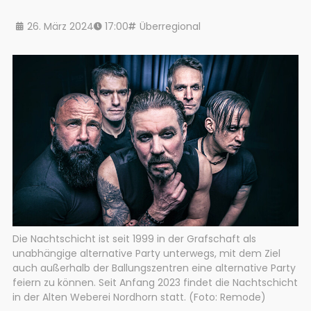
26. März 2024
17:00
Überregional
Die Nachtschicht ist seit 1999 in der Grafschaft als
unabhängige alternative Party unterwegs, mit dem Ziel
auch außerhalb der Ballungszentren eine alternative Party
feiern zu können. Seit Anfang 2023 findet die Nachtschicht
in der Alten Weberei Nordhorn statt. (Foto: Remode)