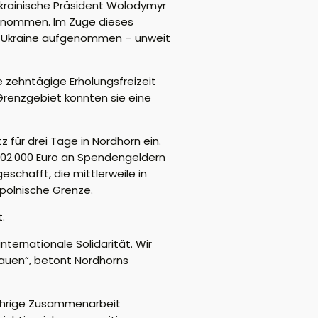
ukrainische Präsident Wolodymyr
ernommen. Im Zuge dieses
er Ukraine aufgenommen – unweit
 zehntägige Erholungsfreizeit
 Grenzgebiet konnten sie eine
 für drei Tage in Nordhorn ein.
 102.000 Euro an Spendengeldern
hafft, die mittlerweile in
-polnische Grenze.
.
ternationale Solidarität. Wir
auen“, betont Nordhorns
jährige Zusammenarbeit