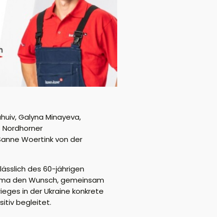
huiv, Galyna Minayeva,
s Nordhorner
Sanne Woertink von der
nlässlich des 60-jährigen
rgsma den Wunsch, gemeinsam
ieges in der Ukraine konkrete
itiv begleitet.