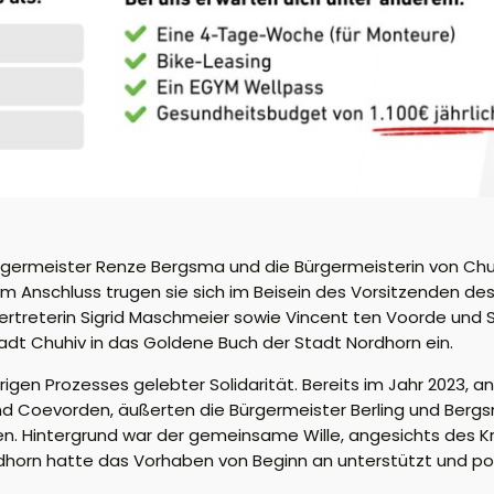
germeister Renze Bergsma und die Bürgermeisterin von Chu
 Anschluss trugen sie sich im Beisein des Vorsitzenden de
rtreterin Sigrid Maschmeier sowie Vincent ten Voorde und 
t Chuhiv in das Goldene Buch der Stadt Nordhorn ein.
hrigen Prozesses gelebter Solidarität. Bereits im Jahr 2023, a
nd Coevorden, äußerten die Bürgermeister Berling und Be
en. Hintergrund war der gemeinsame Wille, angesichts des Kr
rdhorn hatte das Vorhaben von Beginn an unterstützt und pos