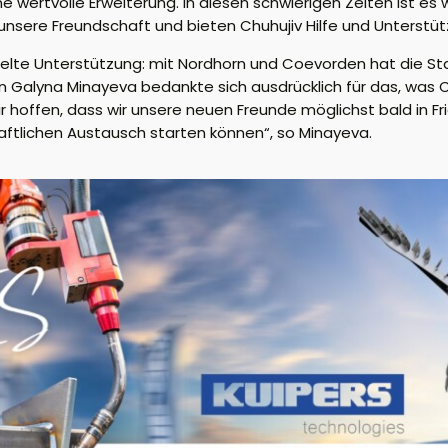
wertvolle Erweiterung. In diesen schwierigen Zeiten ist es w
 unsere Freundschaft und bieten Chuhujiv Hilfe und Unterstü
pelte Unterstützung: mit Nordhorn und Coevorden hat die St
in Galyna Minayeva bedankte sich ausdrücklich für das, was
 hoffen, dass wir unsere neuen Freunde möglichst bald in Fr
aftlichen Austausch starten können“, so Minayeva.