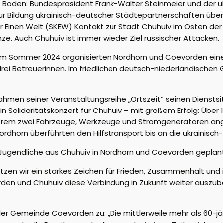
n Boden: Bundespräsident Frank-Walter Steinmeier und der 
 zur Bildung ukrainisch-deutscher Städtepartnerschaften üb
r Einen Welt (SKEW) Kontakt zur Stadt Chuhuiv im Osten d
e. Auch Chuhuiv ist immer wieder Ziel russischer Attacken.
. Im Sommer 2024 organisierten Nordhorn und Coevorden eine
drei Betreuerinnen. Im friedlichen deutsch-niederländischen
men seiner Veranstaltungsreihe „Ortszeit“ seinen Dienstsitz
in Solidaritätskonzert für Chuhuiv – mit großem Erfolg: Über
m zwei Fahrzeuge, Werkzeuge und Stromgeneratoren angesc
ordhorn überführten den Hilfstransport bis an die ukrainisch
r Jugendliche aus Chuhuiv in Nordhorn und Coevorden geplant
zen wir ein starkes Zeichen für Frieden, Zusammenhalt und in
en und Chuhuiv diese Verbindung in Zukunft weiter auszub
r Gemeinde Coevorden zu: „Die mittlerweile mehr als 60-