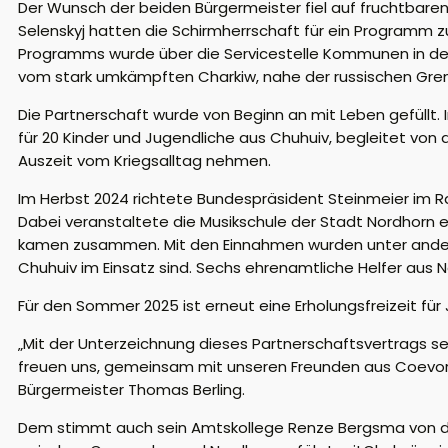
Der Wunsch der beiden Bürgermeister fiel auf fruchtbare
Selenskyj hatten die Schirmherrschaft für ein Programm
Programms wurde über die Servicestelle Kommunen in de
vom stark umkämpften Charkiw, nahe der russischen Grenz
Die Partnerschaft wurde von Beginn an mit Leben gefüllt
für 20 Kinder und Jugendliche aus Chuhuiv, begleitet von 
Auszeit vom Kriegsalltag nehmen.
Im Herbst 2024 richtete Bundespräsident Steinmeier im Rah
Dabei veranstaltete die Musikschule der Stadt Nordhorn e
kamen zusammen. Mit den Einnahmen wurden unter andere
Chuhuiv im Einsatz sind. Sechs ehrenamtliche Helfer aus N
Für den Sommer 2025 ist erneut eine Erholungsfreizeit fü
„Mit der Unterzeichnung dieses Partnerschaftsvertrags set
freuen uns, gemeinsam mit unseren Freunden aus Coevord
Bürgermeister Thomas Berling.
Dem stimmt auch sein Amtskollege Renze Bergsma von de