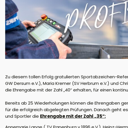
Zu diesem tollen Erfolg gratulierten Sportabzeichen-Ref
GW Dersum e.V.), Maria Kremer (SV Herbrum e.V.) und Chri
die Ehrengabe mit der Zahl
„
40“ erhalten, für eine
n
kontinu
Bereits ab 25 Wiederholungen können die Ehrengaben ge
für die erfolgreich abgelegten Prüfungen
. Danach geht es 
und Sportler die
Ehrengabe mit der Zahl „
35
“:
Annemarie Lange ( TV Papenburg v 1896 e.V.), Heinz-Her