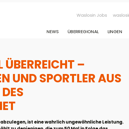
Waslosin Jobs
waslosi
NEWS
ÜBERREGIONAL
LINGEN
L ÜBERREICHT –
EN UND SPORTLER AUS
 DES
NET
abzulegen, ist eine wahrlich ungewöhnliche Leistung.
ählt zu denjenigen, die zum 50 Mal in Folge das