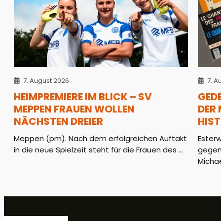
7. August 2026
7. A
HEIMPREMIERE IM BLICK – SV
GED
MEPPEN FRAUEN WOLLEN
DER
NÄCHSTEN DREIER
HIS
Meppen (pm). Nach dem erfolgreichen Auftakt
Ester
in die neue Spielzeit steht für die Frauen des ...
gegen
Michae