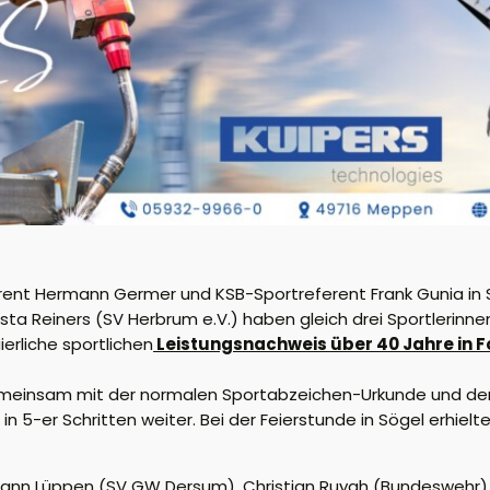
erent Hermann Germer und KSB-Sportreferent Frank Gunia in 
sta Reiners (SV Herbrum e.V.) haben gleich drei Sportlerin
ierliche sportliche
n
Leistung
snachweis
über 40 Jahre in F
meinsam mit der normalen Sportabzeichen-Urkunde und dem
in 5-er Schritten weiter.
Bei der Feierstunde in Sögel erhiel
mann Lüppen (SV GW Dersum), Christian Ruygh (Bundeswehr)