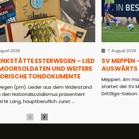
ugust 2026
7. August 2026
ENKSTÄTTE ESTERWEGEN – LIED
SV MEPPEN 
 MOORSOLDATEN UND WEITERE
AUSWÄRTS 
TORISCHE TONDOKUMENTE
Meppen. Am mor
startet der SV 
wegen (pm). Lieder aus dem Widerstand
Drittliga-Saison 2
 den Nationalsozialismus präsentiert
l M. Lang, hauptberuflich Jurist ...