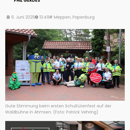
PHIL GERDES
6. Juni 2025
13:49
Meppen
,
Papenburg
Gute Stimmung beim ersten Schultütenfest auf der
Waldbühne in Ahmsen. (Foto: Patrick Vehring)