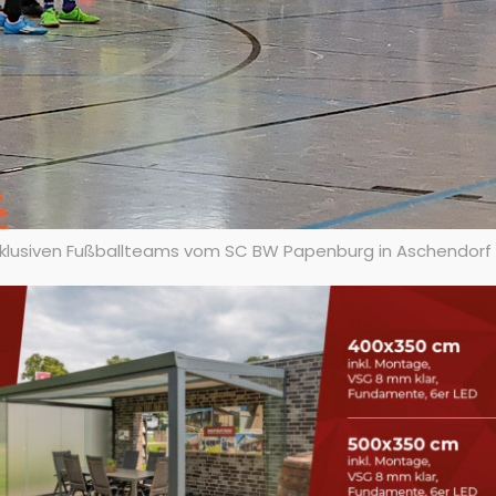
nklusiven Fußballteams vom SC BW Papenburg in Aschendorf s