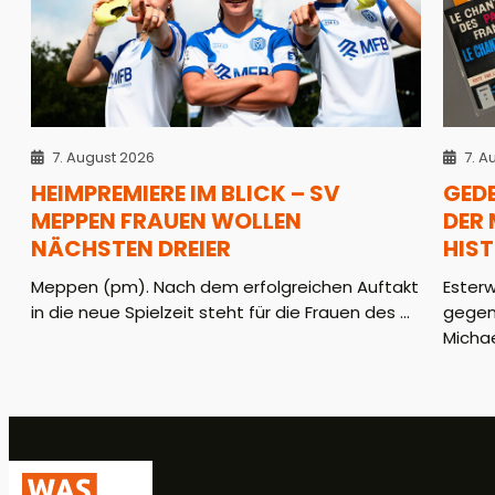
7. August 2026
7. A
HEIMPREMIERE IM BLICK – SV
GED
MEPPEN FRAUEN WOLLEN
DER
NÄCHSTEN DREIER
HIS
Meppen (pm). Nach dem erfolgreichen Auftakt
Ester
in die neue Spielzeit steht für die Frauen des ...
gegen
Michae