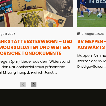
ugust 2026
7. August 2026
ENKSTÄTTE ESTERWEGEN – LIED
SV MEPPEN 
 MOORSOLDATEN UND WEITERE
AUSWÄRTS 
TORISCHE TONDOKUMENTE
Meppen. Am mor
startet der SV 
wegen (pm). Lieder aus dem Widerstand
Drittliga-Saison 2
 den Nationalsozialismus präsentiert
l M. Lang, hauptberuflich Jurist ...